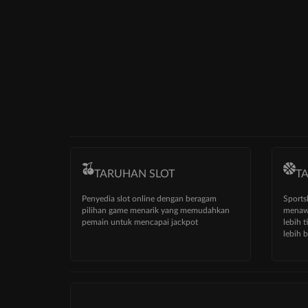
TARUHAN SLOT
T
Penyedia slot online dengan beragam
Sports
pilihan game menarik yang memudahkan
menawa
pemain untuk mencapai jackpot
lebih 
lebih 