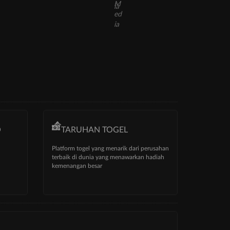
O
TARUHAN TOGEL
Platform togel yang menarik dari perusahan
terbaik di dunia yang menawarkan hadiah
kemenangan besar