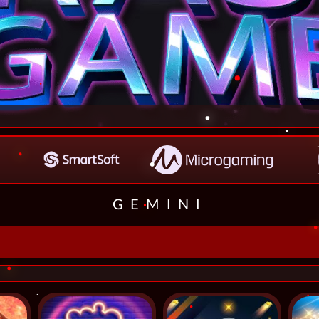
GEMINI