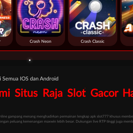
r
Crash Neon
Crash Classic
 Semua IOS dan Android
 Situs Raja Slot Gacor Ha
 slot online gampang menang menghadirkan permainan lengkap apk slot777 khusus membe
 dengan peluang kemenangan maxwin lebih besar. Dukungan live RTP tinggi juga membu