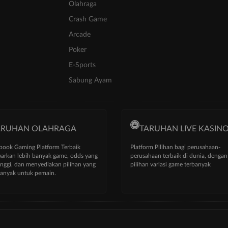
Olahraga
Crash Game
Arcade
Poker
E-Sports
Sabung Ayam
ARUHAN OLAHRAGA
TARUHAN LIVE KASIN
book Gaming Platform Terbaik
Platform Pilihan bagi perusahaan-
rkan lebih banyak game, odds yang
perusahaan terbaik di dunia, dengan
tinggi, dan menyediakan pilihan yang
pilihan variasi game terbanyak
banyak untuk pemain.