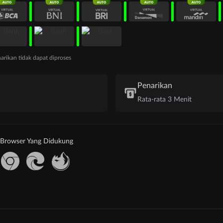
arikan tidak dapat diproses
Penarikan
Rata-rata 3 Menit
Browser Yang Didukung