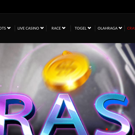
OTS
LIVE CASINO
RACE
TOGEL
OLAHRAGA
CRA