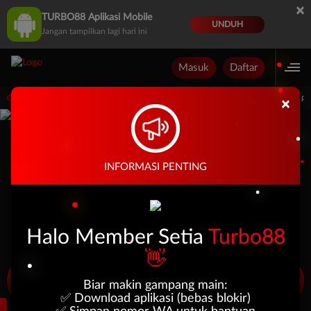
×
TURBO88 Aplikasi Mobile
UNDUH
Jangan tampilkan lagi hari ini
Masuk
Daftar
Jan-2026 dari 00.00.00 sampai 24-Jan-2027 00.00.00. Selama waktu ini, Play'n Go p
×
INFORMASI PENTING
Halo Member Setia
Turbo88
JACKPOT
PLAY
👋
IDR
12,675,622,108
Biar makin gampang main:
✅
Download aplikasi (bebas blokir)