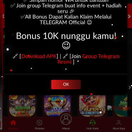
JAM
✅
Simpan nomor WA untuk bantuan
✅
Join group Telegram buat info event + hadiah
seru
🎉
✅
All Bonus Dapat Kalian Klaim Melalui
TELEGRAM Official 😉
HOT GAMES
SLOTS
LIVE CASINO
RACE
TOGEL
OL
Bonus 10K nunggu kamu!
Game Populer
😉
🔗
[
Download APK
] |
🔗
[Join
Group Telegram
Resmi
]
GATES OF OLYMPUS POP
BANG GACOR 1000
NEZHA 2
OK
MAHJONG WINS 3 – BLACK SCATTER
DJ BOOM BOOM
SUPER ELEMENTS 2
Beranda
Promosi
Masuk
Hub. Kami
Akun Saya