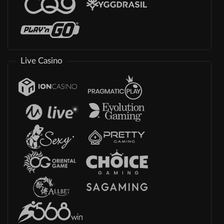
Live Casino