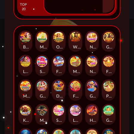
TOP
20
BANDITO RETURNS
MAHJONG 5 DRAGONS
OLYMPUS APOLLO
WILD BOUNTY
NEKO X NEKO
GOLDEN RHINO
LEGACY OF AZTEC
SUGAR FRENZY
FIERY BOXING
MAHJONG WAYS 3+
NEKO TITAN
FORTUNE HORSES
MAHJONG WAYS 3
GOLDEN ISLAND
DRAGON TIGER SHOWDOWN
FORTUNE TRIO
GOVERNMENT DISCO 2
PICHU PICHU
KING'S REALM
MEGA ACE
SUGAR HIGH5
LABUBY
HAMMER OF VULCAN
GOLDEN LEGEND