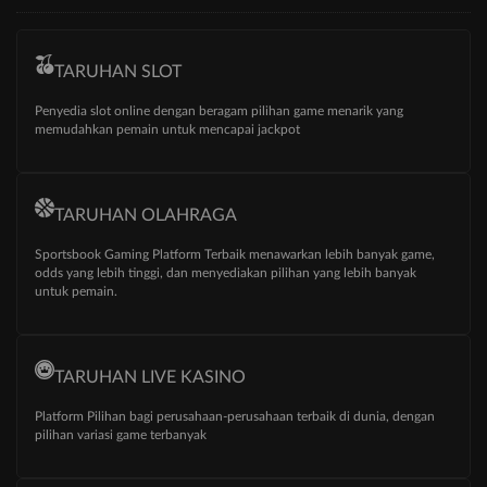
TARUHAN SLOT
Penyedia slot online dengan beragam pilihan game menarik yang
memudahkan pemain untuk mencapai jackpot
TARUHAN OLAHRAGA
Sportsbook Gaming Platform Terbaik menawarkan lebih banyak game,
odds yang lebih tinggi, dan menyediakan pilihan yang lebih banyak
untuk pemain.
TARUHAN LIVE KASINO
Platform Pilihan bagi perusahaan-perusahaan terbaik di dunia, dengan
pilihan variasi game terbanyak