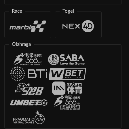
Race
Togel
Olahraga