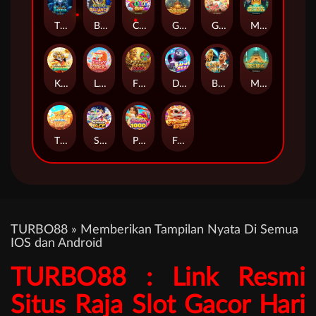
THRONE OF POSEIDON
BATTLE OF ALLIANCE
Color Bingo
GEMS MINER
GOD OF FORTUNE 2
MASTER OF GOLD MINER 2
KUNG FU LEOPARD
LUCKY TIGER
FORTUNE GEMS 2000
DJ SEAL
Book of Egypt
MASTER OF GOLD MINER
TREASURES OF EGYPT
SUPREME ACE
PINATA 1000
Fortune Lion
TURBO88 » Memberikan Tampilan Nyata Di Semua
IOS dan Android
TURBO88 : Link Resmi
Situs Raja Slot Gacor Hari