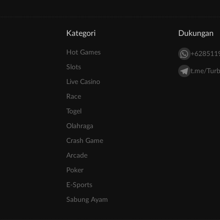
Kategori
Dukungan
Hot Games
+628511
Slots
t.me/Tur
Live Casino
Race
Togel
Olahraga
Crash Game
Arcade
Poker
E-Sports
Sabung Ayam