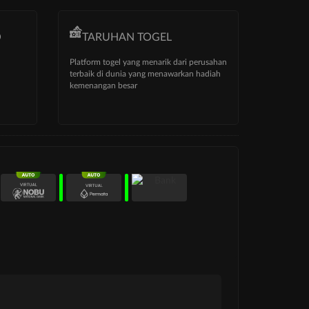
O
TARUHAN TOGEL
Platform togel yang menarik dari perusahan
terbaik di dunia yang menawarkan hadiah
kemenangan besar