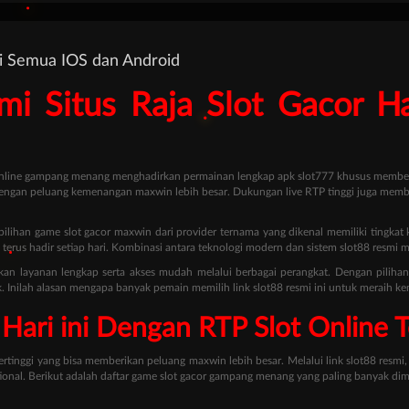
 Semua IOS dan Android
 Situs Raja Slot Gacor Ha
 slot online gampang menang menghadirkan permainan lengkap apk slot777 khusus membe
 dengan peluang kemenangan maxwin lebih besar. Dukungan live RTP tinggi juga membu
 pilihan game slot gacor maxwin dari provider ternama yang dikenal memiliki tingkat
ng terus hadir setiap hari. Kombinasi antara teknologi modern dan sistem slot88 re
kan layanan lengkap serta akses mudah melalui berbagai perangkat. Dengan piliha
 Inilah alasan mengapa banyak pemain memilih link slot88 resmi ini untuk meraih ke
 Hari ini Dengan RTP Slot Online
ertinggi yang bisa memberikan peluang maxwin lebih besar. Melalui link slot88 resmi
ional. Berikut adalah daftar game slot gacor gampang menang yang paling banyak dimai