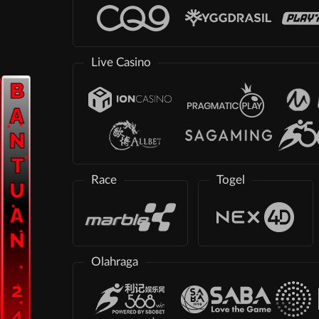
Live Casino
BANTUAN 24JAM
Race
Togel
Olahraga