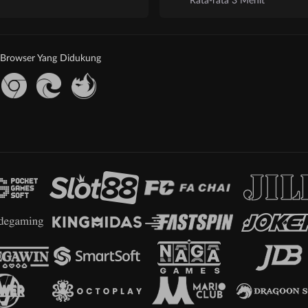
Rata-rata 3 Menit
Browser Yang Didukung