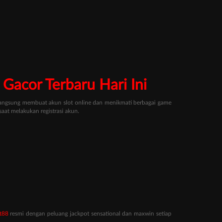
Gacor Terbaru Hari Ini
langsung membuat akun slot online dan menikmati berbagai game
aat melakukan registrasi akun.
ot88
resmi dengan peluang jackpot sensational dan maxwin setiap