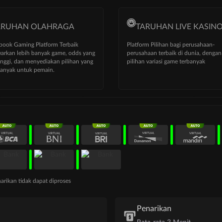
ARUHAN OLAHRAGA
TARUHAN LIVE KASIN
book Gaming Platform Terbaik
Platform Pilihan bagi perusahaan-
rkan lebih banyak game, odds yang
perusahaan terbaik di dunia, dengan
tinggi, dan menyediakan pilihan yang
pilihan variasi game terbanyak
banyak untuk pemain.
arikan tidak dapat diproses
Penarikan