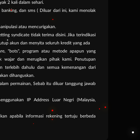
k 2 kali dalam sehari.
banking, dan sms ( Diluar dari ini, kami menolak
nipulasi atau mencurigakan.
ing syndicate tidak terima disini. Jika terindikasi
utup akun dan menyita seluruh kredit yang ada
are, "bots", program atau metode apapun yang
dak wajar dan merugikan pihak kami. Penutupan
an terlebih dahulu dan semua kemenangan dari
 akan dihanguskan.
alam permainan, Sebab itu diluar tanggung jawab
enggunakan IP Address Luar Negri (Malaysia,
kan apabila informasi rekening tertuju berbeda