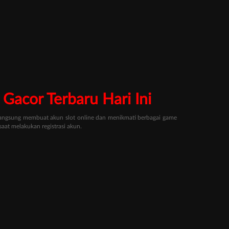
Gacor Terbaru Hari Ini
langsung membuat akun slot online dan menikmati berbagai game
aat melakukan registrasi akun.