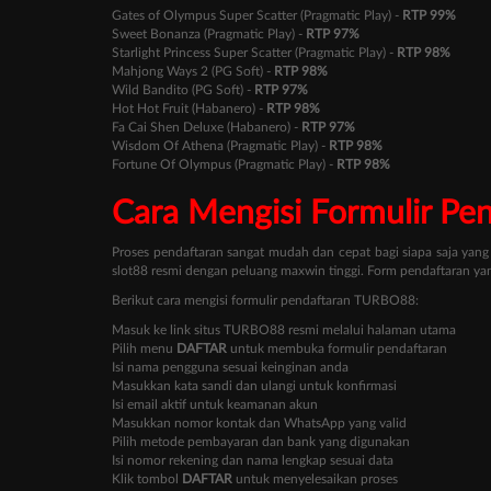
Gates of Olympus Super Scatter (Pragmatic Play) -
RTP 99%
Sweet Bonanza (Pragmatic Play) -
RTP 97%
Starlight Princess Super Scatter (Pragmatic Play) -
RTP 98%
Mahjong Ways 2 (PG Soft) -
RTP 98%
Wild Bandito (PG Soft) -
RTP 97%
Hot Hot Fruit (Habanero) -
RTP 98%
Fa Cai Shen Deluxe (Habanero) -
RTP 97%
Wisdom Of Athena (Pragmatic Play) -
RTP 98%
Fortune Of Olympus (Pragmatic Play) -
RTP 98%
Cara Mengisi Formulir Pe
Proses pendaftaran sangat mudah dan cepat bagi siapa saja yang
slot88 resmi dengan peluang maxwin tinggi. Form pendaftaran yan
Berikut cara mengisi formulir pendaftaran TURBO88:
Masuk ke link situs TURBO88 resmi melalui halaman utama
Pilih menu
DAFTAR
untuk membuka formulir pendaftaran
Isi nama pengguna sesuai keinginan anda
Masukkan kata sandi dan ulangi untuk konfirmasi
Isi email aktif untuk keamanan akun
Masukkan nomor kontak dan WhatsApp yang valid
Pilih metode pembayaran dan bank yang digunakan
Isi nomor rekening dan nama lengkap sesuai data
Klik tombol
DAFTAR
untuk menyelesaikan proses