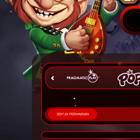
SEMUA PERMAINAN