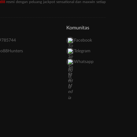
ot88
resmi dengan peluang jackpot sensational dan maxwin setiap
Komunitas
9785744
Facebook
bo88Hunters
Telegram
Whatsapp