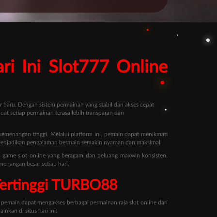
ri Ini Slot777 Online
r baru. Dengan sistem permainan yang stabil dan akses cepat
at setiap permainan terasa lebih transparan dan
 kemenangan tinggi. Melalui platform ini, pemain dapat menikmati
smi menjadikan pengalaman bermain semakin nyaman dan maksimal.
n game slot online yang beragam dan peluang maxwin konsisten,
menangan besar setiap hari.
 Tertinggi TURBO88
, pemain dapat mengakses berbagai permainan raja slot online dari
nkan di situs hari ini: