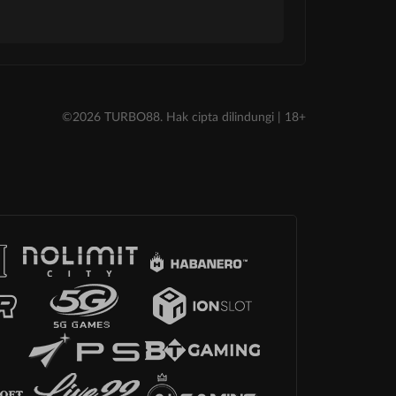
©2026 TURBO88. Hak cipta dilindungi | 18+