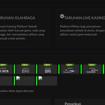
ARUHAN OLAHRAGA
TARUHAN LIVE KASIN
book Gaming Platform Terbaik
Platform Pilihan bagi perusahaan-
rkan lebih banyak game, odds yang
perusahaan terbaik di dunia, dengan
tinggi, dan menyediakan pilihan yang
pilihan variasi game terbanyak
banyak untuk pemain.
arikan tidak dapat diproses
Penarikan