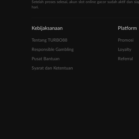
Setelah proses selesai, akun slot online gacor sudah aktif dan s
hari.
Kebijaksanaan
Platform
Tentang TURBO88
Promosi
Responsible Gambling
Loyalty
Pusat Bantuan
Referral
Syarat dan Ketentuan