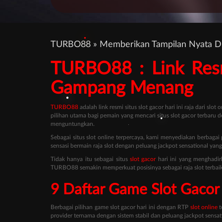
TURBO88 » Memberikan Tampilan Nyata Di
TURBO88 : Link Resmi
Gampang Menang
TURBO88
adalah link resmi situs slot gacor hari ini raja dari
pilihan utama bagi pemain yang mencari situs slot gacor terbaru
menguntungkan.
Sebagai situs slot online terpercaya, kami menyediakan berbagai
sensasi bermain raja slot dengan peluang jackpot sensational ya
Tidak hanya itu sebagai situs
slot gacor
hari ini yang menghadir
TURBO88 semakin memperkuat posisinya sebagai raja slot terbaik.
9 Daftar Game Slot Gacor
Berbagai pilihan game slot gacor hari ini dengan RTP
slot online
t
provider ternama dengan sistem stabil dan peluang jackpot sensat