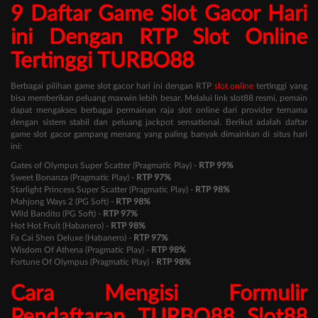
9 Daftar Game Slot Gacor Hari
ini Dengan RTP Slot Online
Tertinggi TURBO88
Berbagai pilihan game slot gacor hari ini dengan RTP
slot online
tertinggi yang
bisa memberikan peluang maxwin lebih besar. Melalui link slot88 resmi, pemain
dapat mengakses berbagai permainan raja slot online dari provider ternama
dengan sistem stabil dan peluang jackpot sensational. Berikut adalah daftar
game slot gacor gampang menang yang paling banyak dimainkan di situs hari
ini:
Gates of Olympus Super Scatter (Pragmatic Play) -
RTP 99%
Sweet Bonanza (Pragmatic Play) -
RTP 97%
Starlight Princess Super Scatter (Pragmatic Play) -
RTP 98%
Mahjong Ways 2 (PG Soft) -
RTP 98%
Wild Bandito (PG Soft) -
RTP 97%
Hot Hot Fruit (Habanero) -
RTP 98%
Fa Cai Shen Deluxe (Habanero) -
RTP 97%
Wisdom Of Athena (Pragmatic Play) -
RTP 98%
Fortune Of Olympus (Pragmatic Play) -
RTP 98%
Cara Mengisi Formulir
Pendaftaran TURBO88 Slot88