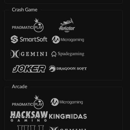
Crash Game
Arcade