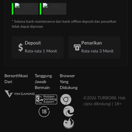
* Selama bank maintenance dan bank offline deposit dan penarikan
tidak dapat diproses
Deposit
Penarikan
Rata-rata 1 Menit
Rata-rata 3 Menit
Bersertifikasi
Tanggung
Browser
Dari
Jawab
Yang
Bermain
Didukung
©2026 TURBO88. Hak
cipta dilindungi | 18+