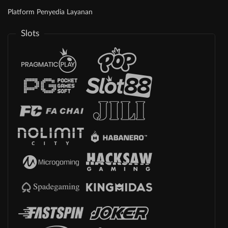
Platform Penyedia Layanan
Slots