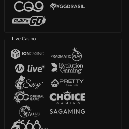
Live Casino