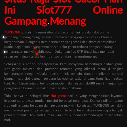
Ini Slot777 Online
Gampang Menang
TURBO88
adalah link resmi situs slot gacor hari ini raja dari slot online
gampang menang menghadirkan permainan lengkap apk slot777 khusus
member baru. Dengan sistem permainan yang stabil dan akses cepat pilihan
utama bagi pemain yang mencari situs slot gacor terbaru dengan peluang
kemenangan maxwin lebih besar. Dukungan live RTP tinggi juga membuat
setiap permainan terasa lebih transparan dan menguntungkan.
Sebagai situs slot online terpercaya, kami menyediakan berbagai pilihan game
slot gacor maxwin dari provider ternama yang dikenal memiliki tingkat
kemenangan tinggi. Melalui platform ini, pemain dapat menikmati sensasi
bermain raja slot dengan peluang jackpot sensational yang terus hadir setiap
hari. Kombinasi antara teknologi modern dan sistem slot88 resmi menjadikan
pengalaman bermain semakin nyaman dan maksimal.
Tidak hanya itu sebagai situs
slot gacor
hari ini yang menghadirkan layanan
lengkap serta akses mudah melalui berbagai perangkat. Dengan pilihan game
slot online yang beragam dan peluang maxwin konsisten, TURBO88 semakin
memperkuat posisinya sebagai raja slot terbaik. Inilah alasan mengapa banyak
pemain memilih link slot88 resmi ini untuk meraih kemenangan besar setiap
hari.