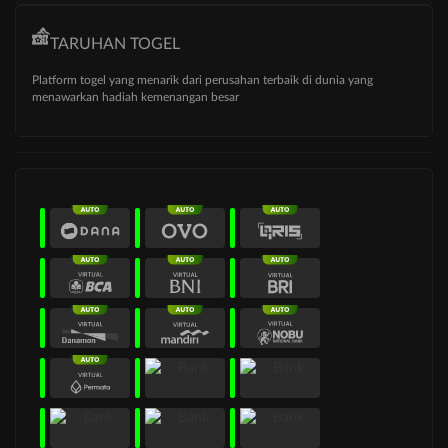
TARUHAN TOGEL
Platform togel yang menarik dari perusahan terbaik di dunia yang
menawarkan hadiah kemenangan besar