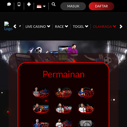
MASUK
DAFTAR
S
SLOTS
LIVE CASINO
RACE
TOGEL
OLAHRAGA
CR
Permainan
i
i
i
i
i
i
i
i
i