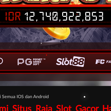
IDR
12,740,922,853
 Semua IOS dan Android
 Situs Raja Slot Gacor Ha