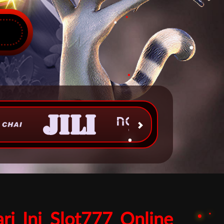
ri Ini Slot777 Online