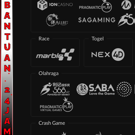
BANTUAN 24JAM
Race
Togel
Olahraga
Crash Game