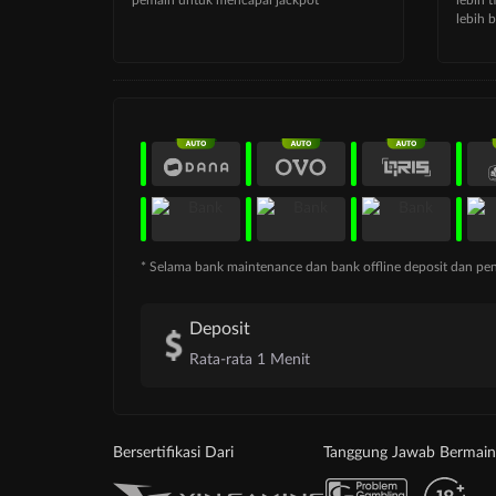
lebih 
* Selama bank maintenance dan bank offline deposit dan pen
Deposit
Rata-rata 1 Menit
Bersertifikasi Dari
Tanggung Jawab Bermain