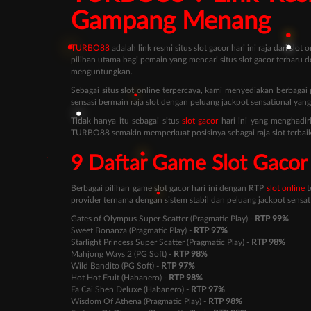
Gampang Menang
TURBO88
adalah link resmi situs slot gacor hari ini raja dari
pilihan utama bagi pemain yang mencari situs slot gacor terbaru
menguntungkan.
Sebagai situs slot online terpercaya, kami menyediakan berbagai
sensasi bermain raja slot dengan peluang jackpot sensational ya
Tidak hanya itu sebagai situs
slot gacor
hari ini yang menghadir
TURBO88 semakin memperkuat posisinya sebagai raja slot terbaik.
9 Daftar Game Slot Gacor
Berbagai pilihan game slot gacor hari ini dengan RTP
slot online
t
provider ternama dengan sistem stabil dan peluang jackpot sensat
Gates of Olympus Super Scatter (Pragmatic Play) -
RTP 99%
Sweet Bonanza (Pragmatic Play) -
RTP 97%
Starlight Princess Super Scatter (Pragmatic Play) -
RTP 98%
Mahjong Ways 2 (PG Soft) -
RTP 98%
Wild Bandito (PG Soft) -
RTP 97%
Hot Hot Fruit (Habanero) -
RTP 98%
Fa Cai Shen Deluxe (Habanero) -
RTP 97%
Wisdom Of Athena (Pragmatic Play) -
RTP 98%