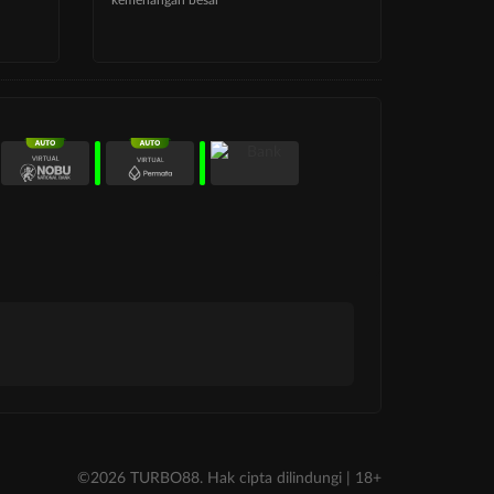
©2026 TURBO88. Hak cipta dilindungi | 18+